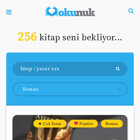
256
kitap seni bekliyor...
Roman
★ Çok Satan
Popüler
Roman