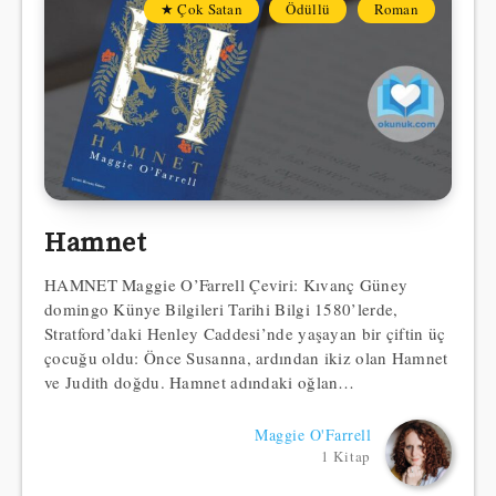
★ Çok Satan
Ödüllü
Roman
Hamnet
HAMNET Maggie O’Farrell Çeviri: Kıvanç Güney
domingo Künye Bilgileri Tarihi Bilgi 1580’lerde,
Stratford’daki Henley Caddesi’nde yaşayan bir çiftin üç
çocuğu oldu: Önce Susanna, ardından ikiz olan Hamnet
ve Judith doğdu. Hamnet adındaki oğlan…
Maggie O'Farrell
1 Kitap