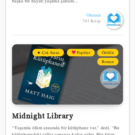
başka bir hayatı yaşama şansını…
Okunuk
703 Kitap
★ Çok Satan
Popüler
Ödüllü
Roman
Midnight Library
“Yaşamla ölüm arasında bir kütüphane var,” dedi. “Bu
kütüphanedeki raflar sonsuza kadar gider. Her kitap