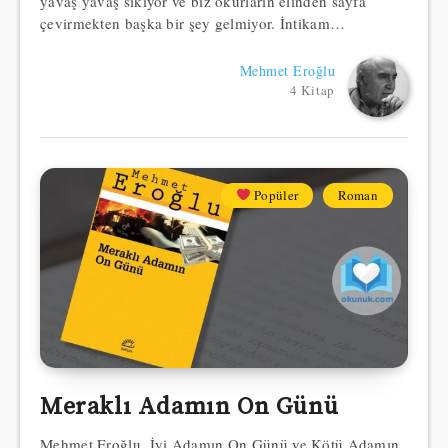
yavaş yavaş sıkıyor ve biz okurların elinden sayfa
çevirmekten başka bir şey gelmiyor. İntikam…
Mehmet Eroğlu
4 Kitap
Popüler
Roman
Meraklı Adamın On Günü
Mehmet Eroğlu, İyi Adamın On Günü ve Kötü Adamın