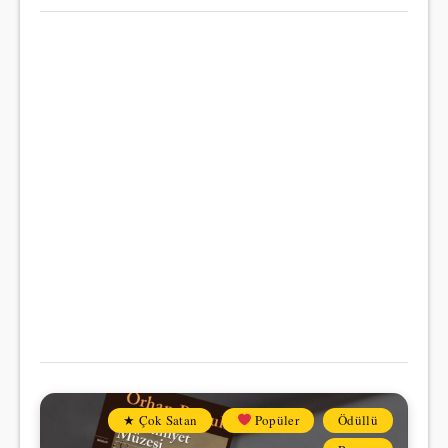
★ Çok Satan
Popüler
Ödüllü