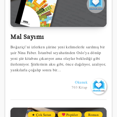
Mal Sayımı
Boğaziçi’ni izlerken şiirine yeni kelimelerle sarılmış bir
şair Nina Faber. İstanbul seyahatinden Oslo’ya dönüp
yeni şiir kitabını çıkarıyor ama olaylar beklediği gibi
ilerlemiyor. Şiirlerinin aksı gibi, önce dağılıyor, azalıyor,
yankılarla çoğalıp sonra bir…
Okunuk
703 Kitap
★ Çok Satan
Popüler
Roman