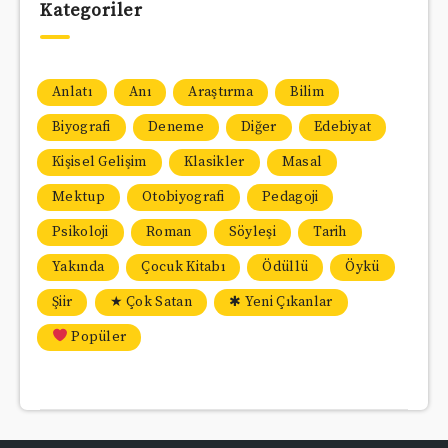
Kategoriler
Anlatı
Anı
Araştırma
Bilim
Biyografi
Deneme
Diğer
Edebiyat
Kişisel Gelişim
Klasikler
Masal
Mektup
Otobiyografi
Pedagoji
Psikoloji
Roman
Söyleşi
Tarih
Yakında
Çocuk Kitabı
Ödüllü
Öykü
Şiir
★ Çok Satan
✱ Yeni Çıkanlar
Popüler