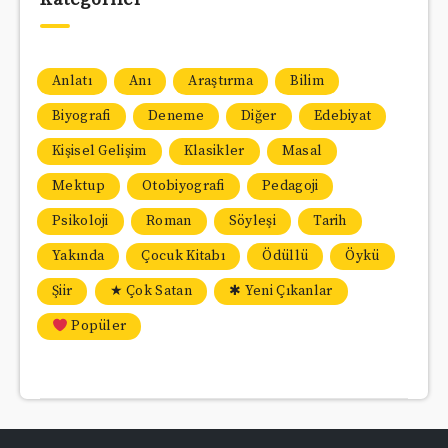
Anlatı
Anı
Araştırma
Bilim
Biyografi
Deneme
Diğer
Edebiyat
Kişisel Gelişim
Klasikler
Masal
Mektup
Otobiyografi
Pedagoji
Psikoloji
Roman
Söyleşi
Tarih
Yakında
Çocuk Kitabı
Ödüllü
Öykü
Şiir
★ Çok Satan
✱ Yeni Çıkanlar
Popüler