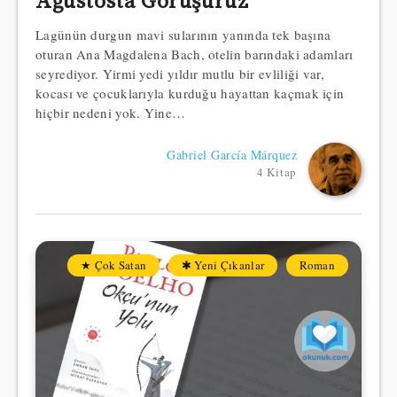
Ağustosta Görüşürüz
Lagünün durgun mavi sularının yanında tek başına
oturan Ana Magdalena Bach, otelin barındaki adamları
seyrediyor. Yirmi yedi yıldır mutlu bir evliliği var,
kocası ve çocuklarıyla kurduğu hayattan kaçmak için
hiçbir nedeni yok. Yine…
Gabriel García Márquez
4 Kitap
★ Çok Satan
✱ Yeni Çıkanlar
Roman