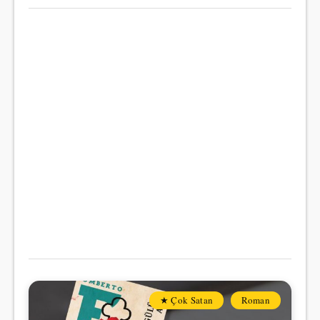
★ Çok Satan
Roman