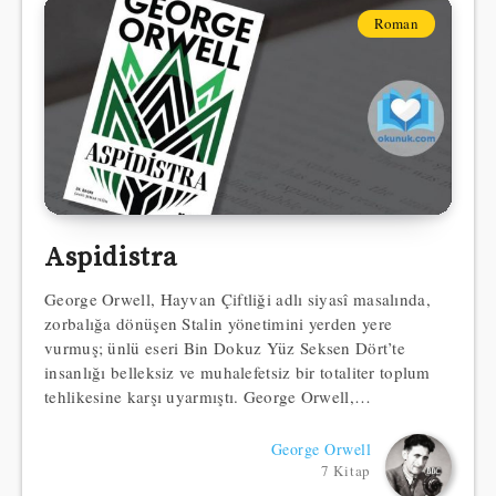
Roman
Aspidistra
George Orwell, Hayvan Çiftliği adlı siyasî masalında,
zorbalığa dönüşen Stalin yönetimini yerden yere
vurmuş; ünlü eseri Bin Dokuz Yüz Seksen Dört’te
insanlığı belleksiz ve muhalefetsiz bir totaliter toplum
tehlikesine karşı uyarmıştı. George Orwell,…
George Orwell
7 Kitap