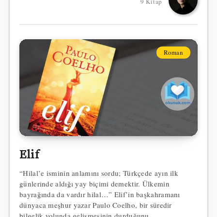
9 Kitap
Roman
Elif
“Hilal’e isminin anlamını sordu; Türkçede ayın ilk
günlerinde aldığı yay biçimi demektir. Ülkemin
bayrağında da vardır hilal…” Elif’in başkahramanı
dünyaca meşhur yazar Paulo Coelho, bir süredir
bilgelik yolunda gelişmesinin durduğunu