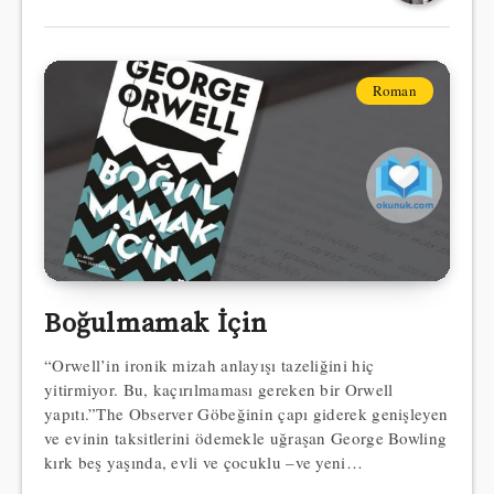
Roman
Boğulmamak İçin
“Orwell’in ironik mizah anlayışı tazeliğini hiç
yitirmiyor. Bu, kaçırılmaması gereken bir Orwell
yapıtı.”The Observer Göbeğinin çapı giderek genişleyen
ve evinin taksitlerini ödemekle uğraşan George Bowling
kırk beş yaşında, evli ve çocuklu –ve yeni…