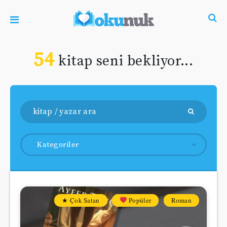
54
kitap seni bekliyor...
Kategoriler
★ Çok Satan
Popüler
Roman