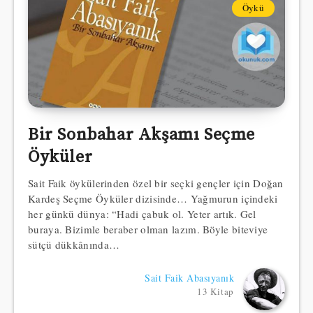
Öykü
Bir Sonbahar Akşamı Seçme
Öyküler
Sait Faik öykülerinden özel bir seçki gençler için Doğan
Kardeş Seçme Öyküler dizisinde… Yağmurun içindeki
her günkü dünya: “Hadi çabuk ol. Yeter artık. Gel
buraya. Bizimle beraber olman lazım. Böyle biteviye
sütçü dükkânında…
Sait Faik Abasıyanık
13 Kitap