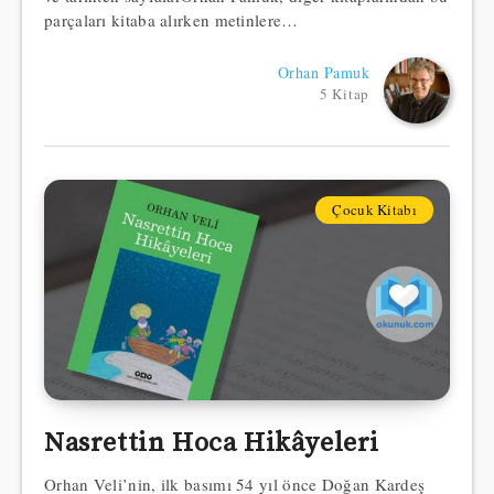
parçaları kitaba alırken metinlere…
Orhan Pamuk
5 Kitap
Çocuk Kitabı
Nasrettin Hoca Hikâyeleri
Orhan Veli’nin, ilk basımı 54 yıl önce Doğan Kardeş