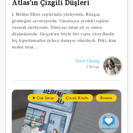
Atlas’ın Çizgili Düşleri
I. Bölüm Elleri ceplerinde yürüyordu. Rüzgar,
gömleğini savuruyordu. Umarsızca yerdeki taşlara
vurarak ilerliyordu. Dünyayı tutan eli ve omzu
düşünüyordu. Gerçekten böyle biri varsa yüzyıllardır
hiç kıpırdamadan öylece duruyor olmalıydı. Peki, kim
neden tutar…
Diren Gümüş
2 Kitap
★ Çok Satan
Çocuk Kitabı
Roman