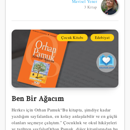
Mavisel Yener
3 Kitap
Çocuk Kitabı
Edebiyat
Ben Bir Ağacım
Herkes için Orhan Pamuk“Bu kitapta, şimdiye kadar
yazdığım sayfalardan, en kolay anlaşılabilir ve en güçlü
olanları seçmeye çalıştım.” Çocukluk ve okul hikâyeleri
ve tarihten sayfalarOrhan Pamuk, diğer kitaplarından bu