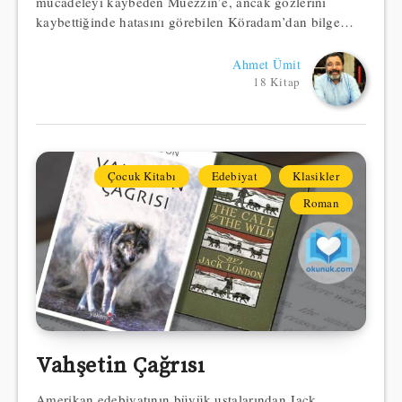
mücadeleyi kaybeden Müezzin’e, ancak gözlerini
kaybettiğinde hatasını görebilen Köradam’dan bilge…
Ahmet Ümit
18 Kitap
Çocuk Kitabı
Edebiyat
Klasikler
Roman
Vahşetin Çağrısı
Amerikan edebiyatının büyük ustalarından Jack