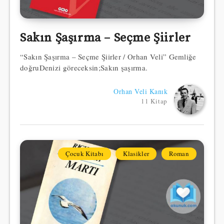
Sakın Şaşırma – Seçme Şiirler
“Sakın Şaşırma – Seçme Şiirler / Orhan Veli” Gemliğe
doğruDenizi göreceksin;Sakın şaşırma.
Orhan Veli Kanık
11 Kitap
Çocuk Kitabı
Klasikler
Roman