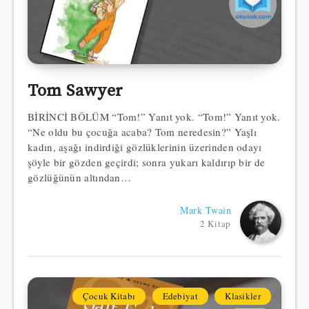
Tom Sawyer
BİRİNCİ BÖLÜM “Tom!” Yanıt yok. “Tom!” Yanıt yok.
“Ne oldu bu çocuğa acaba? Tom neredesin?” Yaşlı
kadın, aşağı indirdiği gözlüklerinin üzerinden odayı
şöyle bir gözden geçirdi; sonra yukarı kaldırıp bir de
gözlüğünün altından…
Mark Twain
2 Kitap
Çocuk Kitabı
Edebiyat
Klasikler