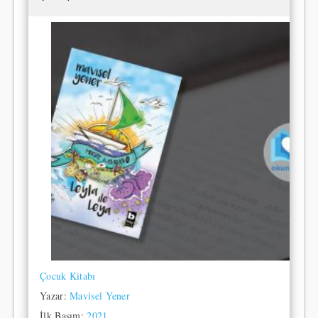
Çocuk Kitabı
Yazar:
Mavisel Yener
İlk Basım:
2021