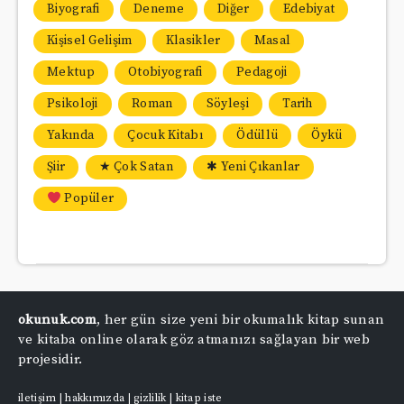
Biyografi
Deneme
Diğer
Edebiyat
Kişisel Gelişim
Klasikler
Masal
Mektup
Otobiyografi
Pedagoji
Psikoloji
Roman
Söyleşi
Tarih
Yakında
Çocuk Kitabı
Ödüllü
Öykü
Şiir
★ Çok Satan
✱ Yeni Çıkanlar
Popüler
okunuk.com
, her gün size yeni bir okumalık kitap sunan
ve kitaba online olarak göz atmanızı sağlayan bir web
projesidir.
iletişim
|
hakkımızda
|
gizlilik
|
kitap iste