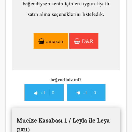
beğendiysen senin için en uygun fiyatlı
satın alma seçeneklerini listeledik.
amazon
D&R
beğendiniz mi?
+1
0
-1
0
Mucize Kasabası 1 / Leyla ile Leya
(2021)