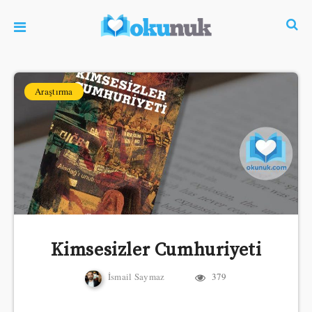
Araştırma
Kimsesizler Cumhuriyeti
İsmail Saymaz
379