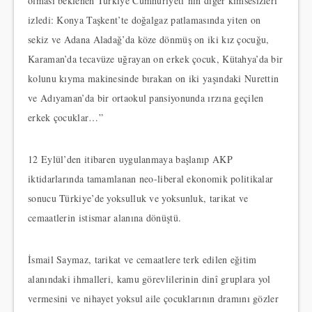
olması beklenen Türkiye Cumhuriyeti’nin diğer kimsesizleri
izledi: Konya Taşkent’te doğalgaz patlamasında yiten on
sekiz ve Adana Aladağ’da köze dönmüş on iki kız çocuğu,
Karaman’da tecavüze uğrayan on erkek çocuk, Kütahya’da bir
kolunu kıyma makinesinde bırakan on iki yaşındaki Nurettin
ve Adıyaman’da bir ortaokul pansiyonunda ırzına geçilen
erkek çocuklar…”
12 Eylül’den itibaren uygulanmaya başlanıp AKP
iktidarlarında tamamlanan neo-liberal ekonomik politikalar
sonucu Türkiye’de yoksulluk ve yoksunluk, tarikat ve
cemaatlerin istismar alanına dönüştü.
İsmail Saymaz, tarikat ve cemaatlere terk edilen eğitim
alanındaki ihmalleri, kamu görevlilerinin dinî gruplara yol
vermesini ve nihayet yoksul aile çocuklarının dramını gözler