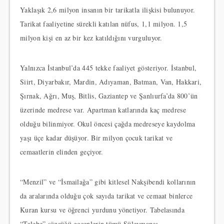
Yaklaşık 2,6 milyon insanın bir tarikatla ilişkisi bulunuyor.
Tarikat faaliyetine sürekli katılan nüfus, 1,1 milyon. 1,5
milyon kişi en az bir kez katıldığını vurguluyor.
Yalnızca İstanbul’da 445 tekke faaliyet gösteriyor. İstanbul,
Siirt, Diyarbakır, Mardin, Adıyaman, Batman, Van, Hakkari,
Şırnak, Ağrı, Muş, Bitlis, Gaziantep ve Şanlıurfa’da 800’ün
üzerinde medrese var. Apartman katlarında kaç medrese
olduğu bilinmiyor. Okul öncesi çağda medreseye kaydolma
yaşı üçe kadar düşüyor. Bir milyon çocuk tarikat ve
cemaatlerin elinden geçiyor.
“Menzil” ve “İsmailağa” gibi kitlesel Nakşibendi kollarının
da aralarında olduğu çok sayıda tarikat ve cemaat binlerce
Kuran kursu ve öğrenci yurdunu yönetiyor. Tabelasında
“Talebe” sözcüğü geçenlerin tümü Süleymancı…