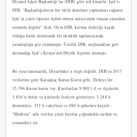
Diyanet İşleri Başkanlığı’na (DİB) göre tek kusurlu, Işık’tı.
DİB, “Başkanlığımızın her türlü denetimi yapmasına rağmen
Işık’ın yatılı öğrenci kabul etmesi neticesinde oluşan zarardan
sorumlu değiliz” dedi. Oysa DİB, kursun elektriği kaçak
olduğu halde denetimde bir eksiklik saptamayarak,
yasadışılığa göz yummuştu. Üstelik DİB, suçlamaktan geri
durmadığı Işık’ı Konya’nın Hüyük ilçesine atamıştı.
Bu yasa tanımazlık, Diyarbakır’a özgü değildi. DİB’in 2017
verilerine göre Karaağaç Kuran Kursu gibi, Türkiye’de
15.796 Kuran kursu var. Kurslardan 9.980’i il ve ilçelerde,
5.816’sı belde ve köylerde faaliyet gösteriyor. 3.244’ü
derneklere, 333’ü vakıflara ve 984’ü şahıslara kayıtlı…
“Medrese” adlı verilen yatılı kurslar çoğunlukla tarikat ve
cemaatlere ait.