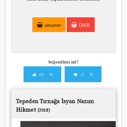
amazon
D&R
beğendiniz mi?
+1
0
-1
0
Tepeden Tırnağa İsyan Nazım
Hikmet
(2018)