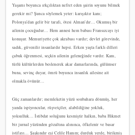
Yaşamı boyunca ırkçılıktan nefret eden şairin soyunu bilmek
gerekir mi? Şunca söylemek yeter: karışıktır kanı;
Polonya’dan gelir bir tarafı, ötesi Alman’dır… Okumuş bir
ailenin çocuğudur… Hem annesi hem babası Fransızcayı iyi
konuşur. Memuriyette çok akrabası vardır; devlet görevinde,
sadık, güvenilir insanlardır hepsi. Erken yaşta farklı dilleri
çabuk öğrenmesi, seçkin ailenin geleneğinde vardır. Kanı,
türlü kültürlerden beslenerek akar damarlarında, gülümser
buna, sevinç duyar, ömrü boyunca insanlık ailesine ait
olmakla övünür…
Güç zamanlardır; memleketin yüzü sonbahara dönmüş, her
yanda ispiyoncular, rüşvetçiler, alabildiğine yokluk,
yoksulluk… İstibdat soluğunu kesmiştir halkın, baba Hikmet
bir jurnal yüzünden gözaltına alınınca, öfkelenir ve basar
istifayı… Şaşkındır eşi Celile Hanım; durduk yerde, birikmiş