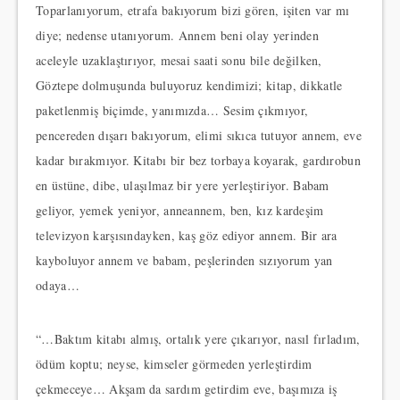
Toparlanıyorum, etrafa bakıyorum bizi gören, işiten var mı
diye; nedense utanıyorum. Annem beni olay yerinden
aceleyle uzaklaştırıyor, mesai saati sonu bile değilken,
Göztepe dolmuşunda buluyoruz kendimizi; kitap, dikkatle
paketlenmiş biçimde, yanımızda… Sesim çıkmıyor,
pencereden dışarı bakıyorum, elimi sıkıca tutuyor annem, eve
kadar bırakmıyor. Kitabı bir bez torbaya koyarak, gardırobun
en üstüne, dibe, ulaşılmaz bir yere yerleştiriyor. Babam
geliyor, yemek yeniyor, anneannem, ben, kız kardeşim
televizyon karşısındayken, kaş göz ediyor annem. Bir ara
kayboluyor annem ve babam, peşlerinden sızıyorum yan
odaya…
“…Baktım kitabı almış, ortalık yere çıkarıyor, nasıl fırladım,
ödüm koptu; neyse, kimseler görmeden yerleştirdim
çekmeceye… Akşam da sardım getirdim eve, başımıza iş