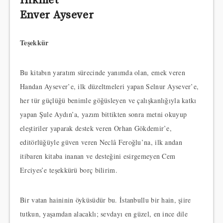
Hikmet
Enver Aysever
Teşekkür
Bu kitabın yaratım sürecinde yanımda olan, emek veren
Handan Aysever’e, ilk düzeltmeleri yapan Selnur Aysever’e,
her tür güçlüğü benimle göğüsleyen ve çalışkanlığıyla katkı
yapan Şule Aydın’a, yazım bittikten sonra metni okuyup
eleştiriler yaparak destek veren Orhan Gökdemir’e,
editörlüğüyle güven veren Neclâ Feroğlu’na, ilk andan
itibaren kitaba inanan ve desteğini esirgemeyen Cem
Erciyes’e teşekkürü borç bilirim.
Bir vatan haininin öyküsüdür bu. İstanbullu bir hain, şiire
tutkun, yaşamdan alacaklı; sevdayı en güzel, en ince dile