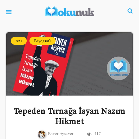
Anı
Biyografi
Tepeden Tırnağa İsyan Nazım
Hikmet
Enver Aysever
417