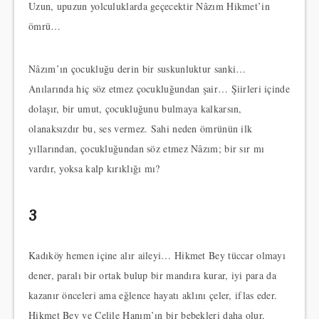
Uzun, upuzun yolculuklarda geçecektir Nâzım Hikmet’in
ömrü…
Nâzım’ın çocukluğu derin bir suskunluktur sanki…
Anılarında hiç söz etmez çocukluğundan şair… Şiirleri içinde
dolaşır, bir umut, çocukluğunu bulmaya kalkarsın,
olanaksızdır bu, ses vermez. Sahi neden ömrünün ilk
yıllarından, çocukluğundan söz etmez Nâzım; bir sır mı
vardır, yoksa kalp kırıklığı mı?
3
Kadıköy hemen içine alır aileyi… Hikmet Bey tüccar olmayı
dener, paralı bir ortak bulup bir mandıra kurar, iyi para da
kazanır önceleri ama eğlence hayatı aklını çeler, iflas eder.
Hikmet Bey ve Celile Hanım’ın bir bebekleri daha olur,