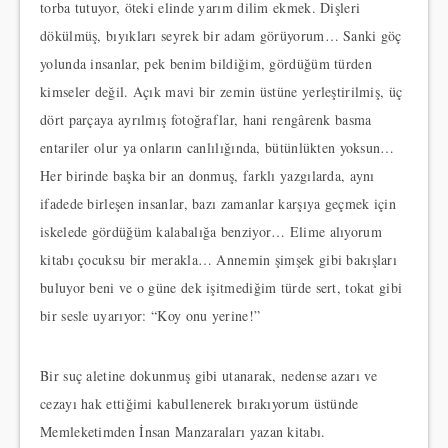
torba tutuyor, öteki elinde yarım dilim ekmek. Dişleri
dökülmüş, bıyıkları seyrek bir adam görüyorum… Sanki göç
yolunda insanlar, pek benim bildiğim, gördüğüm türden
kimseler değil. Açık mavi bir zemin üstüne yerleştirilmiş, üç
dört parçaya ayrılmış fotoğraflar, hani rengârenk basma
entariler olur ya onların canlılığında, bütünlükten yoksun…
Her birinde başka bir an donmuş, farklı yazgılarda, aynı
ifadede birleşen insanlar, bazı zamanlar karşıya geçmek için
iskelede gördüğüm kalabalığa benziyor… Elime alıyorum
kitabı çocuksu bir merakla… Annemin şimşek gibi bakışları
buluyor beni ve o güne dek işitmediğim türde sert, tokat gibi
bir sesle uyarıyor: “Koy onu yerine!”
Bir suç aletine dokunmuş gibi utanarak, nedense azarı ve
cezayı hak ettiğimi kabullenerek bırakıyorum üstünde
Memleketimden İnsan Manzaraları yazan kitabı.