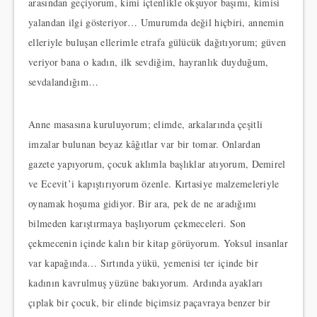
arasından geçiyorum, kimi içtenlikle okşuyor başımı, kimisi
yalandan ilgi gösteriyor… Umurumda değil hiçbiri, annemin
elleriyle buluşan ellerimle etrafa gülücük dağıtıyorum; güven
veriyor bana o kadın, ilk sevdiğim, hayranlık duyduğum,
sevdalandığım…
Anne masasına kuruluyorum; elimde, arkalarında çeşitli
imzalar bulunan beyaz kâğıtlar var bir tomar. Onlardan
gazete yapıyorum, çocuk aklımla başlıklar atıyorum, Demirel
ve Ecevit’i kapıştırıyorum özenle. Kırtasiye malzemeleriyle
oynamak hoşuma gidiyor. Bir ara, pek de ne aradığımı
bilmeden karıştırmaya başlıyorum çekmeceleri. Son
çekmecenin içinde kalın bir kitap görüyorum. Yoksul insanlar
var kapağında… Sırtında yükü, yemenisi ter içinde bir
kadının kavrulmuş yüzüne bakıyorum. Ardında ayakları
çıplak bir çocuk, bir elinde biçimsiz paçavraya benzer bir