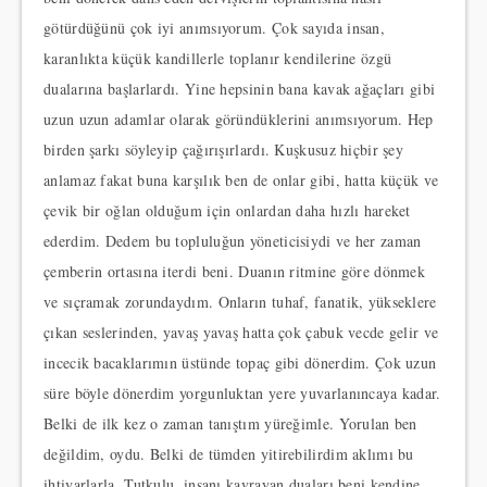
götürdüğünü çok iyi anımsıyorum. Çok sayıda insan,
karanlıkta küçük kandillerle toplanır kendilerine özgü
dualarına başlarlardı. Yine hepsinin bana kavak ağaçları gibi
uzun uzun adamlar olarak göründüklerini anımsıyorum. Hep
birden şarkı söyleyip çağırışırlardı. Kuşkusuz hiçbir şey
anlamaz fakat buna karşılık ben de onlar gibi, hatta küçük ve
çevik bir oğlan olduğum için onlardan daha hızlı hareket
ederdim. Dedem bu topluluğun yöneticisiydi ve her zaman
çemberin ortasına iterdi beni. Duanın ritmine göre dönmek
ve sıçramak zorundaydım. Onların tuhaf, fanatik, yükseklere
çıkan seslerinden, yavaş yavaş hatta çok çabuk vecde gelir ve
incecik bacaklarımın üstünde topaç gibi dönerdim. Çok uzun
süre böyle dönerdim yorgunluktan yere yuvarlanıncaya kadar.
Belki de ilk kez o zaman tanıştım yüreğimle. Yorulan ben
değildim, oydu. Belki de tümden yitirebilirdim aklımı bu
ihtiyarlarla. Tutkulu, insanı kavrayan duaları beni kendine