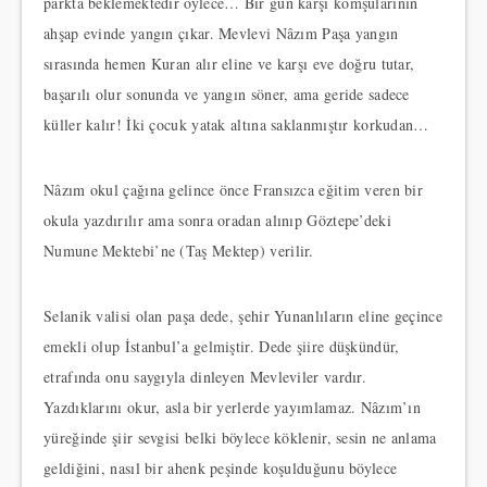
parkta beklemektedir öylece… Bir gün karşı komşularının
ahşap evinde yangın çıkar. Mevlevi Nâzım Paşa yangın
sırasında hemen Kuran alır eline ve karşı eve doğru tutar,
başarılı olur sonunda ve yangın söner, ama geride sadece
küller kalır! İki çocuk yatak altına saklanmıştır korkudan…
Nâzım okul çağına gelince önce Fransızca eğitim veren bir
okula yazdırılır ama sonra oradan alınıp Göztepe’deki
Numune Mektebi’ne (Taş Mektep) verilir.
Selanik valisi olan paşa dede, şehir Yunanlıların eline geçince
emekli olup İstanbul’a gelmiştir. Dede şiire düşkündür,
etrafında onu saygıyla dinleyen Mevleviler vardır.
Yazdıklarını okur, asla bir yerlerde yayımlamaz. Nâzım’ın
yüreğinde şiir sevgisi belki böylece köklenir, sesin ne anlama
geldiğini, nasıl bir ahenk peşinde koşulduğunu böylece