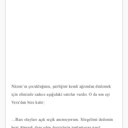
Nâzım’ın çocukluğunu, şairliğini kendi ağzından dinlemek
için elimizde sadece aşağıdaki satırlar vardır. O da son eşi
Vera’dan bize kalır:
…Bazı olayları açık seçik anımsıyorum. Sözgelimi dedemin
beni dönerek dans eden dervişlerin toplantısına nasıl