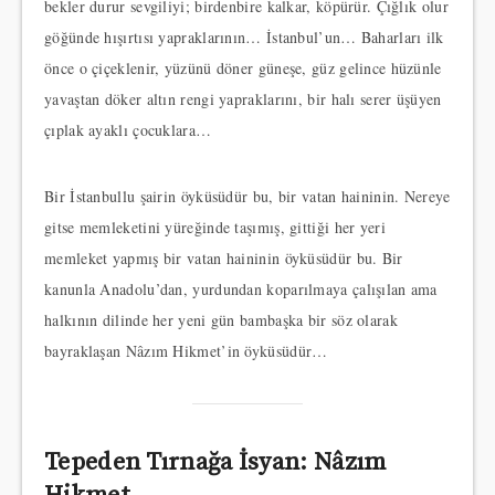
bekler durur sevgiliyi; birdenbire kalkar, köpürür. Çığlık olur
göğünde hışırtısı yapraklarının… İstanbul’un… Baharları ilk
önce o çiçeklenir, yüzünü döner güneşe, güz gelince hüzünle
yavaştan döker altın rengi yapraklarını, bir halı serer üşüyen
çıplak ayaklı çocuklara…
Bir İstanbullu şairin öyküsüdür bu, bir vatan haininin. Nereye
gitse memleketini yüreğinde taşımış, gittiği her yeri
memleket yapmış bir vatan haininin öyküsüdür bu. Bir
kanunla Anadolu’dan, yurdundan koparılmaya çalışılan ama
halkının dilinde her yeni gün bambaşka bir söz olarak
bayraklaşan Nâzım Hikmet’in öyküsüdür…
Tepeden Tırnağa İsyan: Nâzım