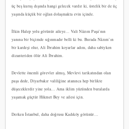
üç beş kuruş dışında hangi gelecek vardır ki, üstelik bir de üç
yaşında küçük bir oğlan dolaşmakta evin içinde.
İlkin Halep yolu görünür aileye… Vali Nâzım Pa­şa’nın
yanına bir biçimde sığınmadır belli ki bu. Burada Nâzım’ın
bir kardeşi olur, Ali İbrahim koyarlar adını, daha sabiyken
dizanteriden ölür Ali İbrahim.
Devlette önemli görevler almış, Mevlevi tarikatından olan
paşa dede, Diyarbakır valiliğine atanınca hep birlikte
düşeceklerdir yine yola… Ama iklim yüzünden buralarda
yaşamak güçtür Hikmet Bey ve ailesi için.
Derken İstanbul, daha doğrusu Kadıköy görünür…