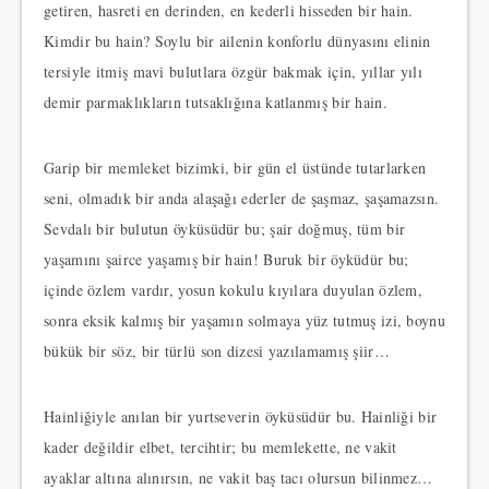
getiren, hasreti en derinden, en kederli hisseden bir hain.
Kimdir bu hain? Soylu bir ailenin konforlu dünyasını elinin
tersiyle itmiş mavi bulutlara özgür bakmak için, yıllar yılı
demir parmaklıkların tutsaklığına katlanmış bir hain.
Garip bir memleket bizimki, bir gün el üstünde tutarlarken
seni, olmadık bir anda alaşağı ederler de şaşmaz, şaşamazsın.
Sevdalı bir bulutun öyküsüdür bu; şair doğmuş, tüm bir
yaşamını şairce yaşamış bir hain! Buruk bir öyküdür bu;
içinde özlem vardır, yosun kokulu kıyılara duyulan özlem,
sonra eksik kalmış bir yaşamın solmaya yüz tutmuş izi, boynu
bükük bir söz, bir türlü son dizesi yazılamamış şiir…
Hainliğiyle anılan bir yurtseverin öyküsüdür bu. Hainliği bir
kader değildir elbet, tercihtir; bu memlekette, ne vakit
ayaklar altına alınırsın, ne vakit baş tacı olursun bilinmez…