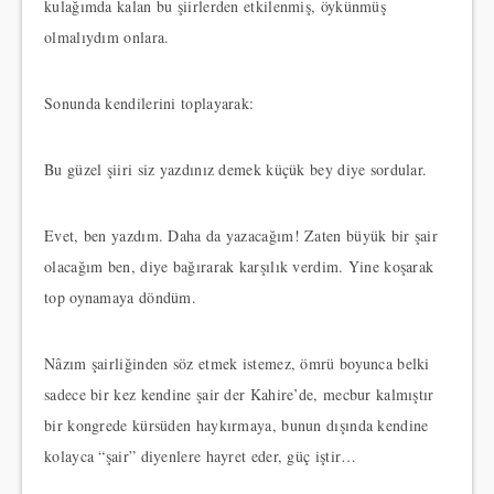
kulağımda kalan bu şiirlerden etkilenmiş, öykünmüş
olmalıydım onlara.
Sonunda kendilerini toplayarak:
Bu güzel şiiri siz yazdınız demek küçük bey diye sordular.
Evet, ben yazdım. Daha da yazacağım! Zaten büyük bir şair
olacağım ben, diye bağırarak karşılık verdim. Yine koşarak
top oynamaya döndüm.
Nâzım şairliğinden söz etmek istemez, ömrü boyunca belki
sadece bir kez kendine şair der Kahire’de, mecbur kalmıştır
bir kongrede kürsüden haykırmaya, bunun dışında kendine
kolayca “şair” diyenlere hayret eder, güç iştir…