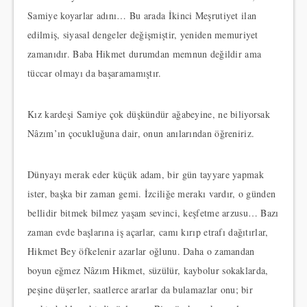
Samiye koyarlar adını… Bu arada İkinci Meşrutiyet ilan
edilmiş, siyasal dengeler değişmiştir, yeniden memuriyet
zamanıdır. Baba Hikmet durumdan memnun değildir ama
tüccar olmayı da başaramamıştır.
Kız kardeşi Samiye çok düşkündür ağabeyine, ne biliyorsak
Nâzım’ın çocukluğuna dair, onun anılarından öğreniriz.
Dünyayı merak eder küçük adam, bir gün tayyare yapmak
ister, başka bir zaman gemi. İzciliğe merakı vardır, o günden
bellidir bitmek bilmez yaşam sevinci, keşfetme arzusu… Bazı
zaman evde başlarına iş açarlar, camı kırıp etrafı dağıtırlar,
Hikmet Bey öfkelenir azarlar oğlunu. Daha o zamandan
boyun eğmez Nâzım Hikmet, süzülür, kaybolur sokaklarda,
peşine düşerler, saatlerce ararlar da bulamazlar onu; bir