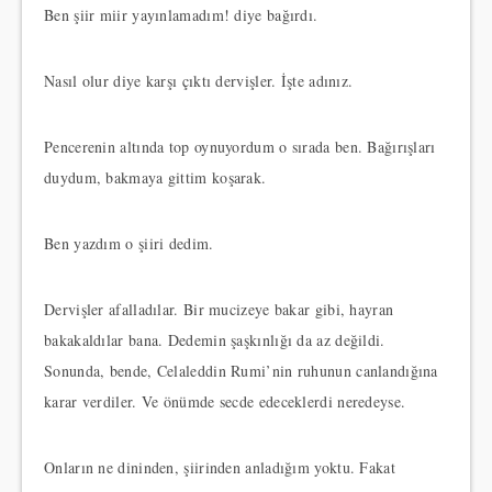
Ben şiir miir yayınlamadım! diye bağırdı.
Nasıl olur diye karşı çıktı dervişler. İşte adınız.
Pencerenin altında top oynuyordum o sırada ben. Bağırışları
duydum, bakmaya gittim koşarak.
Ben yazdım o şiiri dedim.
Dervişler afalladılar. Bir mucizeye bakar gibi, hayran
bakakaldılar bana. Dedemin şaşkınlığı da az değildi.
Sonunda, bende, Celaleddin Rumi’nin ruhunun canlandığına
karar verdiler. Ve önümde secde edeceklerdi neredeyse.
Onların ne dininden, şiirinden anladığım yoktu. Fakat