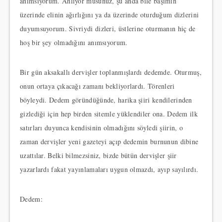
anımsıyorum. Anlıyor musunuz, şu anda bile başımın
üzerinde elinin ağırlığını ya da üzerinde oturduğum dizlerini
duyumsuyorum. Sivriydi dizleri, üstlerine oturmanın hiç de
hoş bir şey olmadığını anımsıyorum.
Bir gün aksakallı dervişler toplanmışlardı dedemde. Oturmuş,
onun ortaya çıkacağı zamanı bekliyorlardı. Törenleri
böyleydi. Dedem göründüğünde, harika şiiri kendilerinden
gizlediği için hep birden sitemle yüklendiler ona. Dedem ilk
satırları duyunca kendisinin olmadığını söyledi şiirin, o
zaman dervişler yeni gazeteyi açıp dedemin burnunun dibine
uzattılar. Belki bilmezsiniz, bizde bütün dervişler şiir
yazarlardı fakat yayınlamaları uygun olmazdı, ayıp sayılırdı.
Dedem: