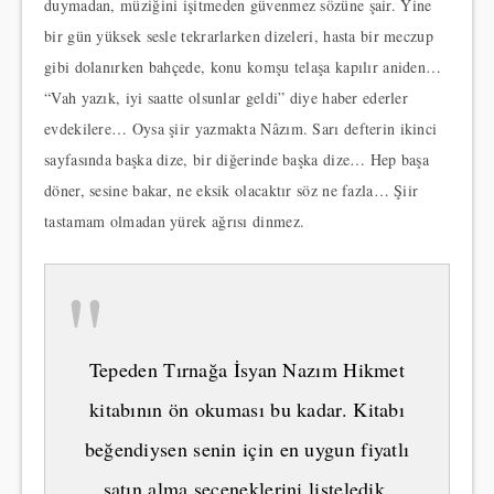
duymadan, müziğini işitmeden güvenmez sözüne şair. Yine
bir gün yüksek sesle tekrarlarken dizeleri, hasta bir meczup
gibi dolanırken bahçede, konu komşu telaşa kapılır aniden…
“Vah yazık, iyi saatte olsunlar geldi” diye haber ederler
evdekilere… Oysa şiir yazmakta Nâzım. Sarı defterin ikinci
sayfasında başka dize, bir diğerinde başka dize… Hep başa
döner, sesine bakar, ne eksik olacaktır söz ne fazla… Şiir
tastamam olmadan yürek ağrısı dinmez.
"
Tepeden Tırnağa İsyan Nazım Hikmet
kitabının ön okuması bu kadar. Kitabı
beğendiysen senin için en uygun fiyatlı
satın alma seçeneklerini listeledik.