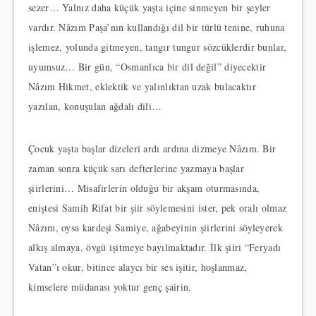
sezer… Yalnız daha küçük yaşta içine sinmeyen bir şeyler
vardır. Nâzım Paşa’nın kullandığı dil bir türlü tenine, ruhuna
işlemez, yolunda gitmeyen, tangır tungur sözcüklerdir bunlar,
uyumsuz… Bir gün, “Osmanlıca bir dil değil” diyecektir
Nâzım Hikmet, eklektik ve yalınlıktan uzak bulacaktır
yazılan, konuşulan ağdalı dili…
Çocuk yaşta başlar dizeleri ardı ardına dizmeye Nâzım. Bir
zaman sonra küçük sarı defterlerine yazmaya başlar
şiirlerini… Misafirlerin olduğu bir akşam oturmasında,
eniştesi Samih Rifat bir şiir söylemesini ister, pek oralı olmaz
Nâzım, oysa kardeşi Samiye, ağabeyinin şiirlerini söyleyerek
alkış almaya, övgü işitmeye bayılmaktadır. İlk şiiri “Feryadı
Vatan”ı okur, bitince alaycı bir ses işitir, hoşlanmaz,
kimselere müdanası yoktur genç şairin.