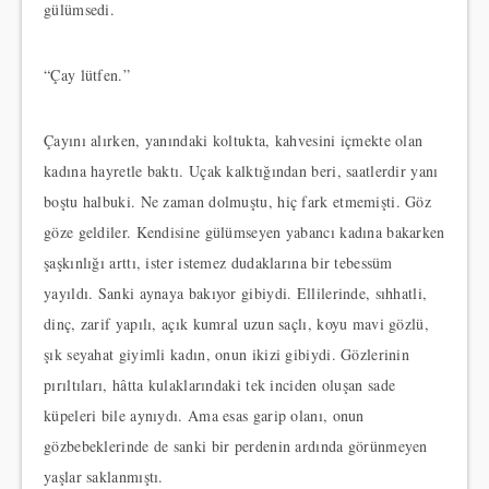
gülümsedi.
“Çay lütfen.”
Çayını alırken, yanındaki koltukta, kahvesini içmekte olan
kadına hayretle baktı. Uçak kalktığından beri, saatlerdir yanı
boştu halbuki. Ne zaman dolmuştu, hiç fark etmemişti. Göz
göze geldiler. Kendisine gülümseyen yabancı kadına bakarken
şaşkınlığı arttı, ister istemez dudaklarına bir tebessüm
yayıldı. Sanki aynaya bakıyor gibiydi. Ellilerinde, sıhhatli,
dinç, zarif yapılı, açık kumral uzun saçlı, koyu mavi gözlü,
şık seyahat giyimli kadın, onun ikizi gibiydi. Gözlerinin
pırıltıları, hâtta kulaklarındaki tek inciden oluşan sade
küpeleri bile aynıydı. Ama esas garip olanı, onun
gözbebeklerinde de sanki bir perdenin ardında görünmeyen
yaşlar saklanmıştı.