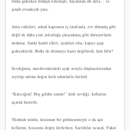
Daha giderken dönüşü özlemişti, hayatında ilk defa… ve
şimdi evindeydi yine.
Ama valizleri, sokak kapısının iç tarafında, eve dönmüş gibi
değil de daha yeni yolculuğa çıkacakmış gibi duruyorlardı
nedense. Sanki kendi elleri, ayakları olsa, kapıyı açıp
gideceklerdi. Belki de dönmeye hazır değillerdi, kim bilir?
Sevdiğinin, merdivenlerdeki ayak sesiyle düşüncelerinden
sıyrılıp salona doğru hızlı adımlarla ilerledi.
“Karıcığım! Hoş geldin canım!” dedi sevdiği, kollarını
açarak hasretle.
Yüzünde mutlu, kocaman bir gülümsemeyle o da açtı
kollarını, kocasına doğru ilerlerken. Sarıldılar sıcacık. Fakat