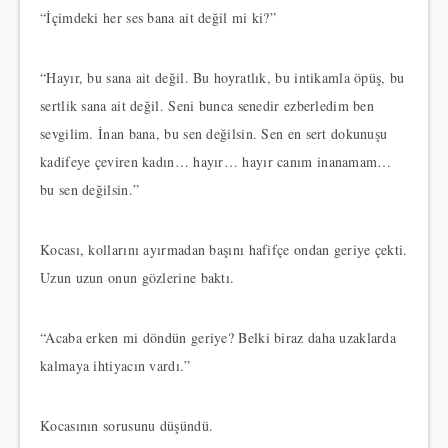
“İçimdeki her ses bana ait değil mi ki?”
“Hayır, bu sana ait değil. Bu hoyratlık, bu intikamla öpüş, bu
sertlik sana ait değil. Seni bunca senedir ezberledim ben
sevgilim. İnan bana, bu sen değilsin. Sen en sert dokunuşu
kadifeye çeviren kadın… hayır… hayır canım inanamam…
bu sen değilsin.”
Kocası, kollarını ayırmadan başını hafifçe ondan geriye çekti.
Uzun uzun onun gözlerine baktı.
“Acaba erken mi döndün geriye? Belki biraz daha uzaklarda
kalmaya ihtiyacın vardı.”
Kocasının sorusunu düşündü.