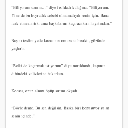
“Biliyorum canım…” diye fısıldadı kulağına. “Biliyorum.
Yine de bu hoyratlık sebebi olmamalıydı senin için. Bana
fark etmez artık, ama başkalarını kaçıracaksın hayatından.”
Başını teslimiyetle kocasının omuzuna bıraktı, gözünde
yaşlarla.
“Belki de kaçırmak istiyorum” diye mırıldandı, kapının
dibindeki valizlerine bakarken.
Kocası, onun alnını öpüp sırtını okşadı.
“Böyle deme. Bu sen değilsin. Başka biri konuşuyor şu an
senin içinde.”