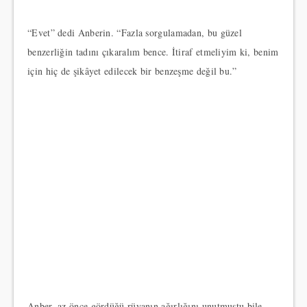
“Evet” dedi Anberin. “Fazla sorgulamadan, bu güzel
benzerliğin tadını çıkaralım bence. İtiraf etmeliyim ki, benim
için hiç de şikâyet edilecek bir benzeşme değil bu.”
Anber, az önce gördüğü rüyanın ağırlığını unutmuştu bile.