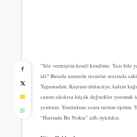
“Söz vermiştim kendi kendime: Yazı bile y
idi? Burada namuslu insanlar arasında sak
Yapamadım. Koştum tütüncüye, kalem kağıt
canım sıkılırsa küçük değnekler yontmak i
yonttum. Yonttuktan sonra tuttum öptüm. 
“Haritada Bir Nokta” adlı öyküden.