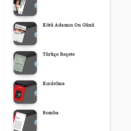
Kötü Adamın On Günü
Türkçe Reçete
Kızılelma
Bomba