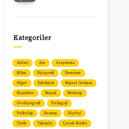
Kategoriler
Anlatı
Anı
Araştırma
Bilim
Biyografi
Deneme
Diğer
Edebiyat
Kişisel Gelişim
Klasikler
Masal
Mektup
Otobiyografi
Pedagoji
Psikoloji
Roman
Söyleşi
Tarih
Yakında
Çocuk Kitabı