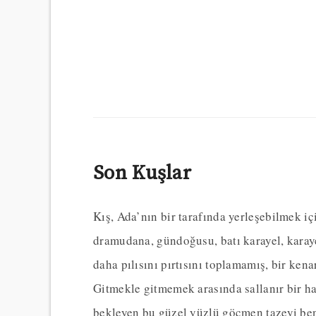
Son Kuşlar
Kış, Ada’nın bir tarafında yerleşebilmek iç
dramudana, gündoğusu, batı karayel, karaye
daha pılısını pırtısını toplamamış, bir ke
Gitmekle gitmemek arasında sallanır bir hal
bekleyen bu güzel yüzlü göçmen tazeyi be