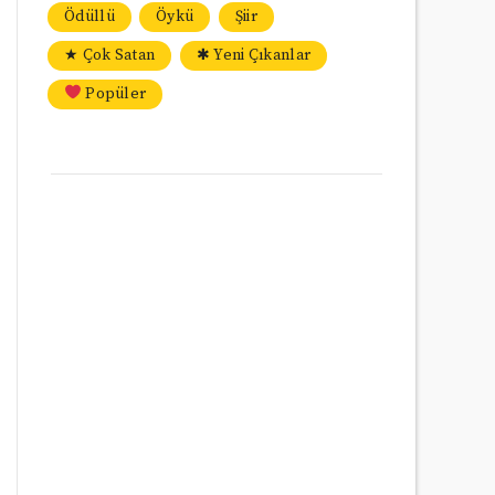
Ödüllü
Öykü
Şiir
★ Çok Satan
✱ Yeni Çıkanlar
Popüler