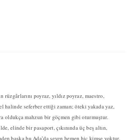
in rüzgârlarını poyraz, yıldız poyraz, maestro,
l halinde seferber ettiği zaman; öteki yakada yaz,
nara oldukça mahzun bir göçmen gibi oturmuştur.
de, elinde bir pasaport, çıkınında üç beş altın,
nden başka bu Ada’da seven hemen hiç kimse yoktur,