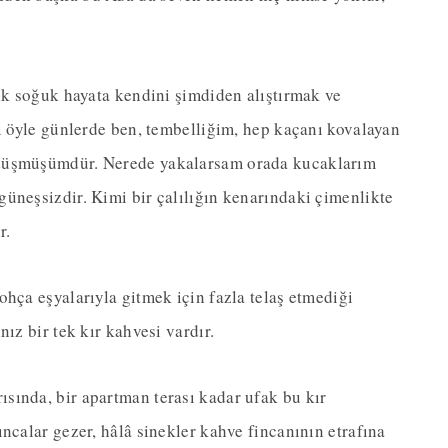
lık soğuk hayata kendini şimdiden alıştırmak ve
ğı öyle günlerde ben, tembelliğim, hep kaçanı kovalayan
 düşmüşümdür. Nerede yakalarsam orada kucaklarım
üneşsizdir. Kimi bir çalılığın kenarındaki çimenlikte
r.
ohça eşyalarıyla gitmek için fazla telaş etmediği
ız bir tek kır kahvesi vardır.
sında, bir apartman terası kadar ufak bu kır
ncalar gezer, hâlâ sinekler kahve fincanının etrafına