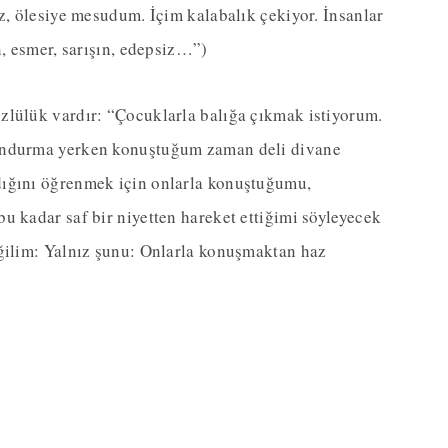
ız, ölesiye mesudum. İçim kalabalık çekiyor. İnsanlar
n, esmer, sarışın, edepsiz…”)
zlülük vardır: “Çocuklarla balığa çıkmak istiyorum.
dondurma yerken konuştuğum zaman deli divane
dığını öğrenmek için onlarla konuştuğumu,
u kadar saf bir niyetten hareket ettiğimi söyleyecek
eğilim: Yalnız şunu: Onlarla konuşmaktan haz